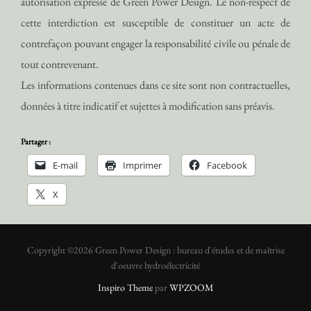
autorisation expresse de Green Power Design. Le non-respect de
cette interdiction est susceptible de constituer un acte de
contrefaçon pouvant engager la responsabilité civile ou pénale de
tout contrevenant.
Les informations contenues dans ce site sont non contractuelles,
données à titre indicatif et sujettes à modification sans préavis.
Partager :
E-mail
Imprimer
Facebook
X
Copyright ©2026 Green Power Design : bureau d'études et de maîtrise
d'oeuvre hydroélectricité
Inspiro Theme
par
WPZOOM