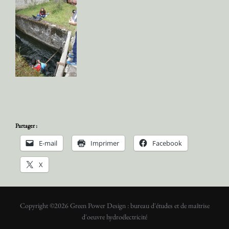
Partager :
E-mail
Imprimer
Facebook
X
Copyright ©2026 Green Power Design : bureau d'études et de maîtrise
d'oeuvre hydroélectricité