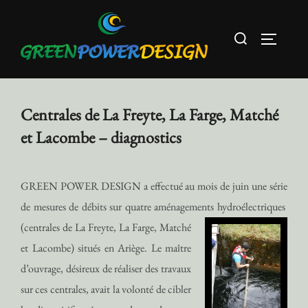
Aller
au
Rechercher :
PERMUT
contenu
Centrales de La Freyte, La Farge, Matché
et Lacombe – diagnostics
GREEN POWER DESIGN a effectué au mois de juin une série
de mesures de débits sur quatre aménagements hydroélectriques
(centrales de La Freyte, La Farge, Matché
et Lacombe) situés en Ariège. Le maître
d’ouvrage, désireux de réaliser des travaux
sur ces centrales, avait la volonté de cibler